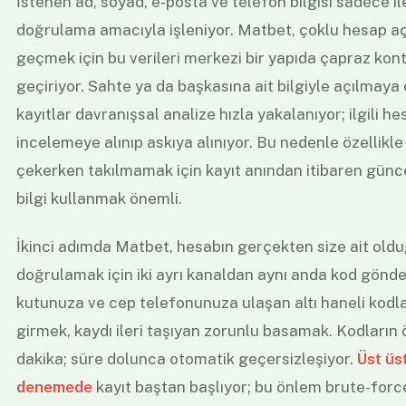
İstenen ad, soyad, e-posta ve telefon bilgisi sadece il
doğrulama amacıyla işleniyor. Matbet, çoklu hesap aç
geçmek için bu verileri merkezi bir yapıda çapraz kon
geçiriyor. Sahte ya da başkasına ait bilgiyle açılmaya 
kayıtlar davranışsal analize hızla yakalanıyor; ilgili h
incelemeye alınıp askıya alınıyor. Bu nedenle özellikle 
çekerken takılmamak için kayıt anından itibaren günc
bilgi kullanmak önemli.
İkinci adımda Matbet, hesabın gerçekten size ait old
doğrulamak için iki ayrı kanaldan aynı anda kod gönde
kutunuza ve cep telefonunuza ulaşan altı haneli kodla
girmek, kaydı ileri taşıyan zorunlu basamak. Kodların
dakika; süre dolunca otomatik geçersizleşiyor.
Üst üst
denemede
kayıt baştan başlıyor; bu önlem brute-forc