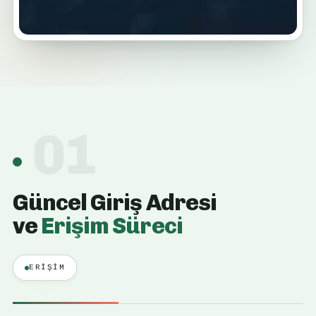
01
Güncel Giriş Adresi
ve
Erişim Süreci
ERIŞIM