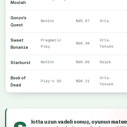
Moolah
Gonzo's
NetEnt
%95.97
Orta
Quest
Sweet
Pragmatic
Orta-
%96.48
Play
Yüksek
Bonanza
Starburst
NetEnt
%96.09
Düşük
Book of
Orta-
Play'n GO
%96.21
Yüksek
Dead
lotta uzun vadeli sonuç, oyunun mate