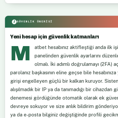
GÜVENLIK ÖNERISI
Yeni hesap için güvenlik katmanları
M
atbet hesabınız aktifleştiği anda ilk işi
panelinden güvenlik ayarlarını düzen
olmalı. İki adımlı doğrulamayı (2FA) 
parolanız başkasının eline geçse bile hesabınıza 
girişi engelleyen güçlü bir kalkan kuruyor. Siste
alışılmadık bir IP ya da tanımadığı bir cihazdan gi
denemesi gördüğünde otomatik olarak ek güvenl
devreye sokuyor ve size anlık bildirim gönderiyo
ya da e-posta bilginiz değiştiğinde profili geci