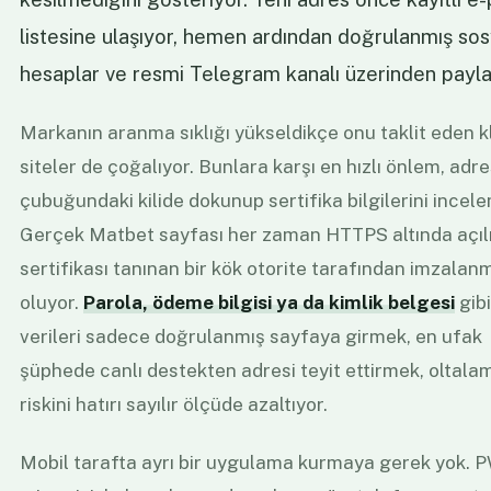
listesine ulaşıyor, hemen ardından doğrulanmış sos
hesaplar ve resmi Telegram kanalı üzerinden paylaş
Markanın aranma sıklığı yükseldikçe onu taklit eden k
siteler de çoğalıyor. Bunlara karşı en hızlı önlem, adr
çubuğundaki kilide dokunup sertifika bilgilerini incel
Gerçek Matbet sayfası her zaman HTTPS altında açıl
sertifikası tanınan bir kök otorite tarafından imzalan
oluyor.
Parola, ödeme bilgisi ya da kimlik belgesi
gib
verileri sadece doğrulanmış sayfaya girmek, en ufak
şüphede canlı destekten adresi teyit ettirmek, oltala
riskini hatırı sayılır ölçüde azaltıyor.
Mobil tarafta ayrı bir uygulama kurmaya gerek yok. 