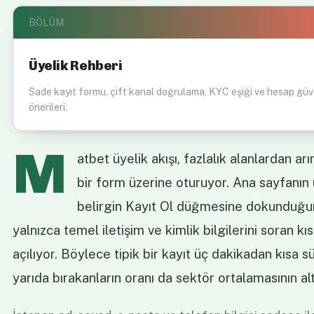
BÖLÜM
Üyelik Rehberi
Sade kayıt formu, çift kanal doğrulama, KYC eşiği ve hesap güv
önerileri.
M
atbet üyelik akışı, fazlalık alanlardan arı
bir form üzerine oturuyor. Ana sayfanın
belirgin Kayıt Ol düğmesine dokunduğ
yalnızca temel iletişim ve kimlik bilgilerini soran kı
açılıyor. Böylece tipik bir kayıt üç dakikadan kısa 
yarıda bırakanların oranı da sektör ortalamasının alt