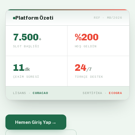
Platform Özeti
REF · MB/2026
7.500
%200
+
SLOT BAŞLIĞI
HOŞ GELDIN
11
24
dk
/7
ÇEKIM SÜRESI
TÜRKÇE DESTEK
LISANS ·
CURACAO
SERTIFIKA ·
ECOGRA
Hemen Giriş Yap