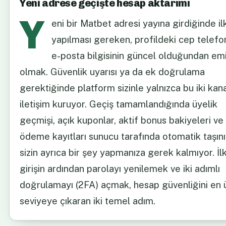
Yeni adrese geçişte hesap aktarımı
Y
eni bir Matbet adresi yayına girdiğinde il
yapılması gereken, profildeki cep telefo
e-posta bilgisinin güncel olduğundan em
olmak. Güvenlik uyarısı ya da ek doğrulama
gerektiğinde platform sizinle yalnızca bu iki kan
iletişim kuruyor. Geçiş tamamlandığında üyelik
geçmişi, açık kuponlar, aktif bonus bakiyeleri ve
ödeme kayıtları sunucu tarafında otomatik taşını
sizin ayrıca bir şey yapmanıza gerek kalmıyor. İl
girişin ardından parolayı yenilemek ve iki adımlı
doğrulamayı (2FA) açmak, hesap güvenliğini en 
seviyeye çıkaran iki temel adım.