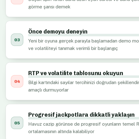
görme şansı demek
Önce demoyu deneyin
Yeni bir oyuna gerçek parayla başlamadan demo mo
ve volatiliteyi tanımak verimli bir başlangıç
RTP ve volatilite tablosunu okuyun
Bilgi kartındaki sayılar tercihinizi doğrudan şekillend
amaçlı durmuyorlar
Progresif jackpotlara dikkatli yaklaşın
Havuz cazip görünse de progresif oyunların temel R
ortalamasının altında kalabiliyor