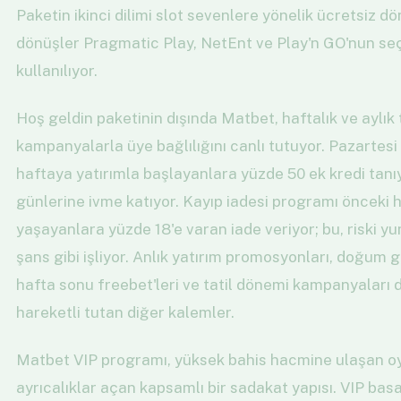
Paketin ikinci dilimi slot sevenlere yönelik ücretsiz d
dönüşler Pragmatic Play, NetEnt ve Play'n GO'nun seç
kullanılıyor.
Hoş geldin paketinin dışında Matbet, haftalık ve aylık
kampanyalarla üye bağlılığını canlı tutuyor. Pazartesi
haftaya yatırımla başlayanlara yüzde 50 ek kredi tanıy
günlerine ivme katıyor. Kayıp iadesi programı önceki 
yaşayanlara yüzde 18'e varan iade veriyor; bu, riski yu
şans gibi işliyor. Anlık yatırım promosyonları, doğum g
hafta sonu freebet'leri ve tatil dönemi kampanyaları 
hareketli tutan diğer kalemler.
Matbet VIP programı, yüksek bahis hacmine ulaşan oy
ayrıcalıklar açan kapsamlı bir sadakat yapısı. VIP ba