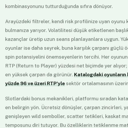
kombinasyonunu tutturduğunda sıfıra dönüyor.
Arayüzdeki filtreler, kendi risk profilinize uyan oyunu
bulmanıza yarıyor. Volatilitesi düşük etiketlenen başl
kazançlar üretip uzun seans planlayanlara uygun. Yüks
oyunlar ise daha seyrek, buna karşılık çarpanı güçlü 
spin potansiyelini önemseyenlerin tercihi. Her oyunun 
RTP (Return to Player) yüzdesi net biçimde yer alıyor; 
en yüksek çarpan da görünür.
Katalogdaki oyunların
yüzde 96 ve üzeri RTP'yle
sektör ortalamasının üzeri
Slotlardaki bonus mekanikleri, platformu sıradan kat
en belirgin yön. Ücretsiz dönüşler, çarpan zincirleri, 
genişleyen wild semboller, scatter tetikleri, kaskat 
temposunu diri tutuyor. Bu özelliklerin tetiklenme m