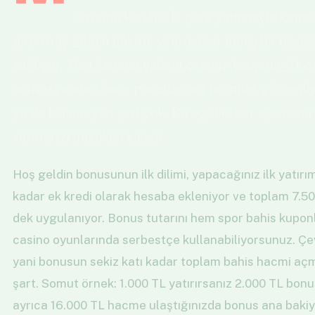
üzerine kurulu. İlk para yatırımıyla kend
giren hoş geldin paketi, yeni üyeye geniş bir başl
sağlıyor. Tüm kampanyaların çevrim (wagering) koş
aktivasyondan önce panelde net biçimde gösteriliy
ya da bilinmeyen şart yok. Bu açıklık, her aşamada b
vermenizi mümkün kılıyor.
Hoş geldin bonusunun ilk dilimi, yapacağınız ilk yatırı
kadar ek kredi olarak hesaba ekleniyor ve toplam 7.500
dek uygulanıyor. Bonus tutarını hem spor bahis kupon
casino oyunlarında serbestçe kullanabiliyorsunuz. Çe
yani bonusun sekiz katı kadar toplam bahis hacmi aç
şart. Somut örnek: 1.000 TL yatırırsanız 2.000 TL bonu
ayrıca 16.000 TL hacme ulaştığınızda bonus ana bakiy