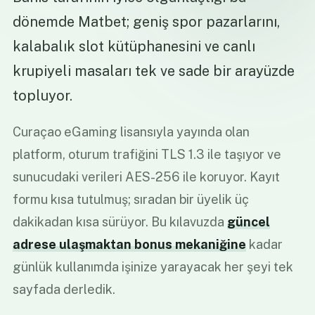
dönemde Matbet; geniş spor pazarlarını,
kalabalık slot kütüphanesini ve canlı
krupiyeli masaları tek ve sade bir arayüzde
topluyor.
Curaçao eGaming lisansıyla yayında olan
platform, oturum trafiğini TLS 1.3 ile taşıyor ve
sunucudaki verileri AES-256 ile koruyor. Kayıt
formu kısa tutulmuş; sıradan bir üyelik üç
dakikadan kısa sürüyor. Bu kılavuzda
güncel
adrese ulaşmaktan bonus mekaniğine
kadar
günlük kullanımda işinize yarayacak her şeyi tek
sayfada derledik.