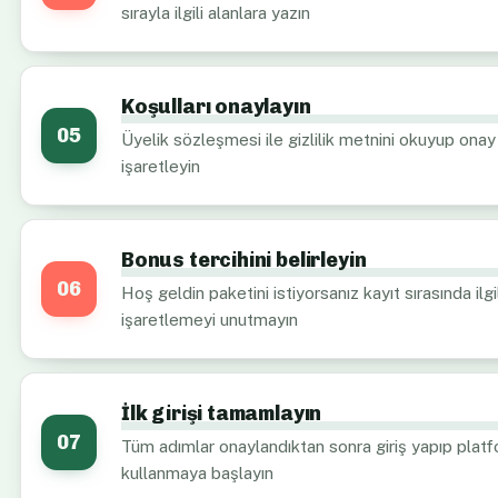
sırayla ilgili alanlara yazın
Koşulları onaylayın
Üyelik sözleşmesi ile gizlilik metnini okuyup ona
işaretleyin
Bonus tercihini belirleyin
Hoş geldin paketini istiyorsanız kayıt sırasında ilg
işaretlemeyi unutmayın
İlk girişi tamamlayın
Tüm adımlar onaylandıktan sonra giriş yapıp plat
kullanmaya başlayın