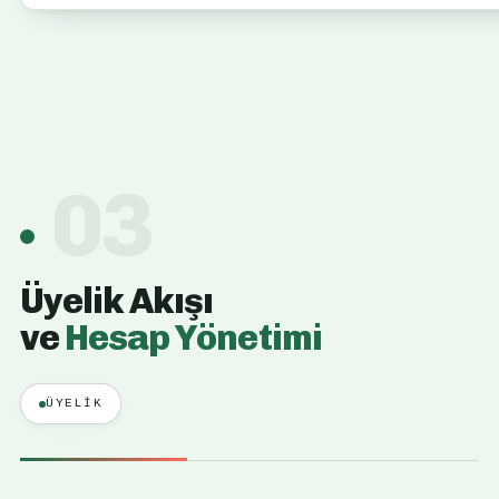
03
Üyelik Akışı
ve
Hesap Yönetimi
ÜYELIK