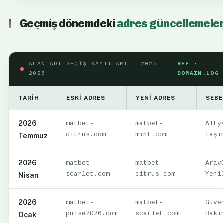
Geçmiş dönemdeki
adres güncellemeler
ALAN ADI GEÇIŞ KAYITLARI · 2025-
REF ·
2026
DOMAIN.LOG
TARIH
ESKI ADRES
YENI ADRES
SEBE
2026
matbet-
matbet-
Alty
citrus.com
mint.com
Taşı
Temmuz
2026
matbet-
matbet-
Aray
scarlet.com
citrus.com
Yeni
Nisan
2026
matbet-
matbet-
Güve
pulse2026.com
scarlet.com
Bakı
Ocak