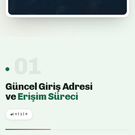
01
Güncel Giriş Adresi
ve
Erişim Süreci
ERIŞIM