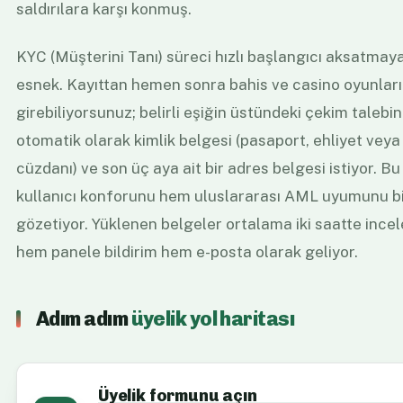
saldırılara karşı konmuş.
KYC (Müşterini Tanı) süreci hızlı başlangıcı aksatma
esnek. Kayıttan hemen sonra bahis ve casino oyunlar
girebiliyorsunuz; belirli eşiğin üstündeki çekim talebi
otomatik olarak kimlik belgesi (pasaport, ehliyet vey
cüzdanı) ve son üç aya ait bir adres belgesi istiyor. 
kullanıcı konforunu hem uluslararası AML uyumunu bi
gözetiyor. Yüklenen belgeler ortalama iki saatte ince
hem panele bildirim hem e-posta olarak geliyor.
Adım adım
üyelik yol haritası
Üyelik formunu açın