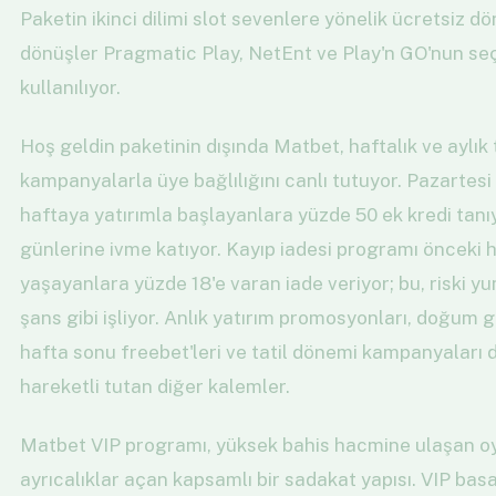
Paketin ikinci dilimi slot sevenlere yönelik ücretsiz d
dönüşler Pragmatic Play, NetEnt ve Play'n GO'nun seç
kullanılıyor.
Hoş geldin paketinin dışında Matbet, haftalık ve aylık
kampanyalarla üye bağlılığını canlı tutuyor. Pazartesi
haftaya yatırımla başlayanlara yüzde 50 ek kredi tanıy
günlerine ivme katıyor. Kayıp iadesi programı önceki 
yaşayanlara yüzde 18'e varan iade veriyor; bu, riski yu
şans gibi işliyor. Anlık yatırım promosyonları, doğum g
hafta sonu freebet'leri ve tatil dönemi kampanyaları 
hareketli tutan diğer kalemler.
Matbet VIP programı, yüksek bahis hacmine ulaşan oy
ayrıcalıklar açan kapsamlı bir sadakat yapısı. VIP ba