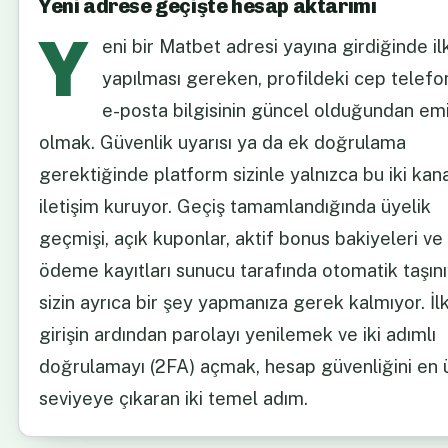
Yeni adrese geçişte hesap aktarımı
Y
eni bir Matbet adresi yayına girdiğinde il
yapılması gereken, profildeki cep telefo
e-posta bilgisinin güncel olduğundan em
olmak. Güvenlik uyarısı ya da ek doğrulama
gerektiğinde platform sizinle yalnızca bu iki kan
iletişim kuruyor. Geçiş tamamlandığında üyelik
geçmişi, açık kuponlar, aktif bonus bakiyeleri ve
ödeme kayıtları sunucu tarafında otomatik taşını
sizin ayrıca bir şey yapmanıza gerek kalmıyor. İl
girişin ardından parolayı yenilemek ve iki adımlı
doğrulamayı (2FA) açmak, hesap güvenliğini en 
seviyeye çıkaran iki temel adım.