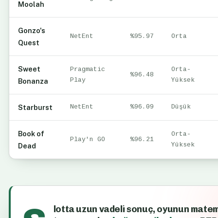
Moolah
Gonzo's
NetEnt
%95.97
Orta
Quest
Sweet
Pragmatic
Orta-
%96.48
Play
Yüksek
Bonanza
Starburst
NetEnt
%96.09
Düşük
Book of
Orta-
Play'n GO
%96.21
Yüksek
Dead
lotta uzun vadeli sonuç, oyunun mate