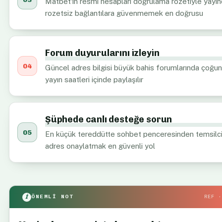
Matbet'in resmi hesapları doğrulama rozetiyle yayın
rozetsiz bağlantılara güvenmemek en doğrusu
Forum duyurularını izleyin
Güncel adres bilgisi büyük bahis forumlarında çoğun
yayın saatleri içinde paylaşılır
Şüphede canlı desteğe sorun
En küçük tereddütte sohbet penceresinden temsilc
adres onaylatmak en güvenli yol
ÖNEMLI NOT
REF ·