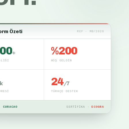
orm Özeti
REF · MB/2026
500
%200
+
ŞLIĞI
HOŞ GELDIN
24
k
/7
ÜRESI
TÜRKÇE DESTEK
 ·
CURACAO
SERTIFIKA ·
ECOGRA