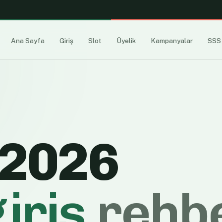
Ana Sayfa
Giriş
Slot
Üyelik
Kampanyalar
SSS
 2026
iriş
rehbe