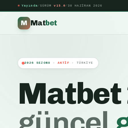
Yayında
/
SÜRÜM
v15.0
/
30 HAZİRAN 2026
Mat
bet
M
2026 SEZONU
·
AKTIF
· TÜRKIYE
Matbet
güncel
g