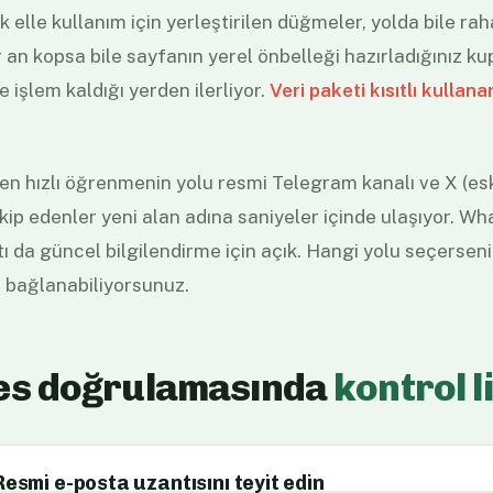
k elle kullanım için yerleştirilen düğmeler, yolda bile ra
r an kopsa bile sayfanın yerel önbelleği hazırladığınız k
işlem kaldığı yerden ilerliyor.
Veri paketi kısıtlı kullana
 en hızlı öğrenmenin yolu resmi Telegram kanalı ve X (esk
akip edenler yeni alan adına saniyeler içinde ulaşıyor.
ttı da güncel bilgilendirme için açık. Hangi yolu seçersen
bağlanabiliyorsunuz.
es doğrulamasında
kontrol l
Resmi e-posta uzantısını teyit edin