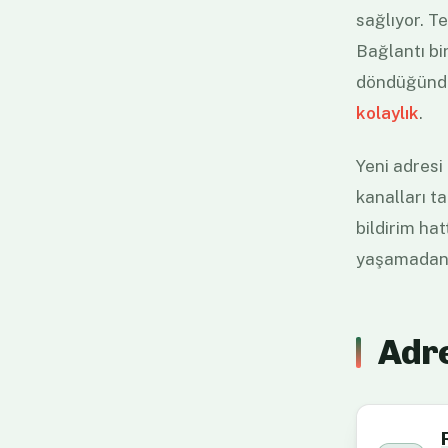
sağlıyor. Te
Bağlantı bi
döndüğünde 
kolaylık
.
Yeni adresi
kanalları t
bildirim ha
yaşamadan 
Adr