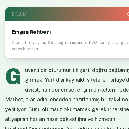
BÖLÜM
0
Erişim Rehberi
Alan adı rotasyonu, SSL doğrulama, mobil PWA deneyimi ve geç
adres kayıtları.
G
üvenli bir oturumun ilk şartı doğru bağlant
girmek. Yurt dışı kaynaklı sitelere Türkiye'
uygulanan dönemsel erişim engelleri nede
Matbet, alan adını önceden hazırlanmış bir takvime
yeniliyor. Bunu olumsuz okumamak gerekir; tersin
altyapının her an hazır beklediğini ve hizmetin
kesilmediğini gösteriyor. Yeni adres önce kayıtlı e