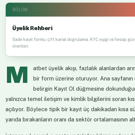
BÖLÜM
Üyelik Rehberi
Sade kayıt formu, çift kanal doğrulama, KYC eşiği ve hesap güv
önerileri.
M
atbet üyelik akışı, fazlalık alanlardan arı
bir form üzerine oturuyor. Ana sayfanın
belirgin Kayıt Ol düğmesine dokunduğ
yalnızca temel iletişim ve kimlik bilgilerini soran kı
açılıyor. Böylece tipik bir kayıt üç dakikadan kısa 
yarıda bırakanların oranı da sektör ortalamasının alt