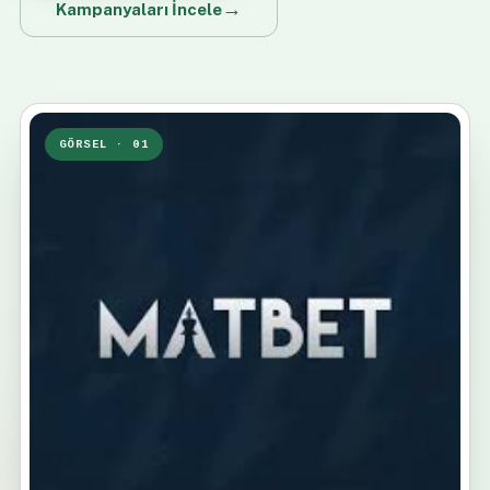
Kampanyaları İncele
GÖRSEL · 01