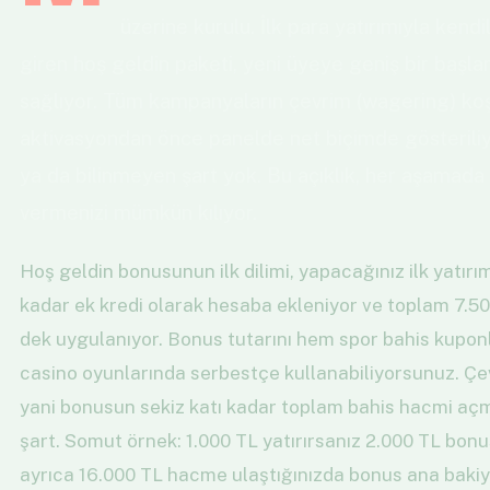
üzerine kurulu. İlk para yatırımıyla kend
giren hoş geldin paketi, yeni üyeye geniş bir başl
sağlıyor. Tüm kampanyaların çevrim (wagering) koş
aktivasyondan önce panelde net biçimde gösteriliy
ya da bilinmeyen şart yok. Bu açıklık, her aşamada b
vermenizi mümkün kılıyor.
Hoş geldin bonusunun ilk dilimi, yapacağınız ilk yatırı
kadar ek kredi olarak hesaba ekleniyor ve toplam 7.500
dek uygulanıyor. Bonus tutarını hem spor bahis kupon
casino oyunlarında serbestçe kullanabiliyorsunuz. Çe
yani bonusun sekiz katı kadar toplam bahis hacmi aç
şart. Somut örnek: 1.000 TL yatırırsanız 2.000 TL bonu
ayrıca 16.000 TL hacme ulaştığınızda bonus ana bakiy