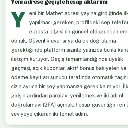
Yeni adrese geçişte hesap aktarımı
Y
eni bir Matbet adresi yayına girdiğinde il
yapılması gereken, profildeki cep telefo
e-posta bilgisinin güncel olduğundan em
olmak. Güvenlik uyarısı ya da ek doğrulama
gerektiğinde platform sizinle yalnızca bu iki kan
iletişim kuruyor. Geçiş tamamlandığında üyelik
geçmişi, açık kuponlar, aktif bonus bakiyeleri ve
ödeme kayıtları sunucu tarafında otomatik taşını
sizin ayrıca bir şey yapmanıza gerek kalmıyor. İl
girişin ardından parolayı yenilemek ve iki adımlı
doğrulamayı (2FA) açmak, hesap güvenliğini en 
seviyeye çıkaran iki temel adım.