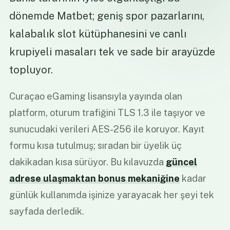
dönemde Matbet; geniş spor pazarlarını,
kalabalık slot kütüphanesini ve canlı
krupiyeli masaları tek ve sade bir arayüzde
topluyor.
Curaçao eGaming lisansıyla yayında olan
platform, oturum trafiğini TLS 1.3 ile taşıyor ve
sunucudaki verileri AES-256 ile koruyor. Kayıt
formu kısa tutulmuş; sıradan bir üyelik üç
dakikadan kısa sürüyor. Bu kılavuzda
güncel
adrese ulaşmaktan bonus mekaniğine
kadar
günlük kullanımda işinize yarayacak her şeyi tek
sayfada derledik.