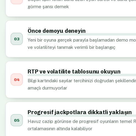
görme şansı demek
Önce demoyu deneyin
Yeni bir oyuna gerçek parayla başlamadan demo mo
ve volatiliteyi tanımak verimli bir başlangıç
RTP ve volatilite tablosunu okuyun
Bilgi kartındaki sayılar tercihinizi doğrudan şekillend
amaçlı durmuyorlar
Progresif jackpotlara dikkatli yaklaşın
Havuz cazip görünse de progresif oyunların temel R
ortalamasının altında kalabiliyor