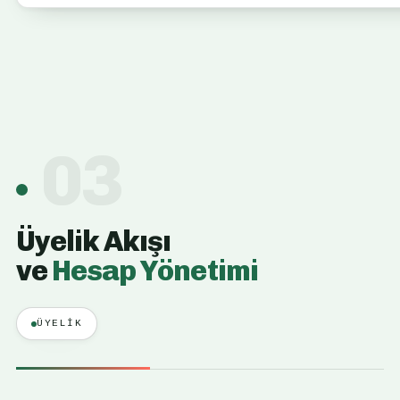
03
Üyelik Akışı
ve
Hesap Yönetimi
ÜYELIK