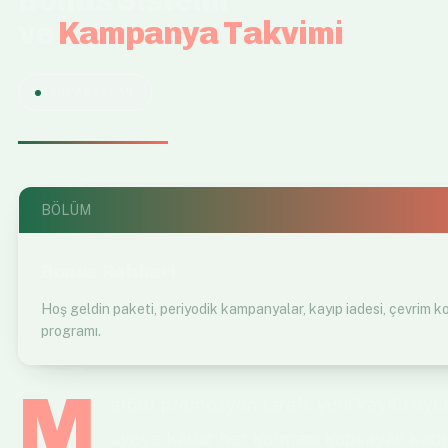
Bonus Sistemi
ve
Kampanya Takvimi
KAMPANYALAR
BÖLÜM
Bonus Rehberi
Hoş geldin paketi, periyodik kampanyalar, kayıp iadesi, çevrim ko
programı.
M
atbet promosyon tarafı, yeni kayıtlı oy
üyeye kadar her katmanı kapsayan kade