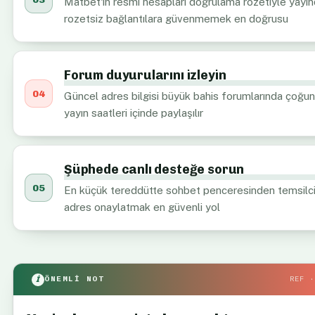
Matbet'in resmi hesapları doğrulama rozetiyle yayın
rozetsiz bağlantılara güvenmemek en doğrusu
Forum duyurularını izleyin
Güncel adres bilgisi büyük bahis forumlarında çoğun
yayın saatleri içinde paylaşılır
Şüphede canlı desteğe sorun
En küçük tereddütte sohbet penceresinden temsilc
adres onaylatmak en güvenli yol
ÖNEMLI NOT
REF ·