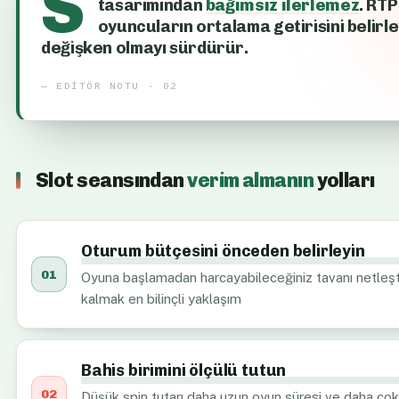
S
tasarımından
bağımsız ilerlemez
. RTP
oyuncuların ortalama getirisini belirl
değişken olmayı sürdürür.
EDITÖR NOTU · 02
Slot seansından
verim almanın
yolları
Oturum bütçesini önceden belirleyin
Oyuna başlamadan harcayabileceğiniz tavanı netleştir
kalmak en bilinçli yaklaşım
Bahis birimini ölçülü tutun
Düşük spin tutarı daha uzun oyun süresi ve daha çok