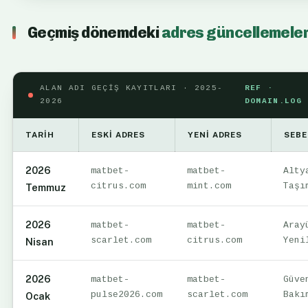
Geçmiş dönemdeki
adres güncellemeler
ALAN ADI GEÇIŞ KAYITLARI · 2025-
REF ·
2026
DOMAIN.LOG
TARIH
ESKI ADRES
YENI ADRES
SEBE
2026
matbet-
matbet-
Alty
citrus.com
mint.com
Taşı
Temmuz
2026
matbet-
matbet-
Aray
scarlet.com
citrus.com
Yeni
Nisan
2026
matbet-
matbet-
Güve
pulse2026.com
scarlet.com
Bakı
Ocak