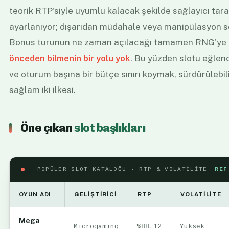
teorik RTP'siyle uyumlu kalacak şekilde sağlayıcı tar
ayarlanıyor; dışarıdan müdahale veya manipülasyon s
Bonus turunun ne zaman açılacağı tamamen RNG'ye 
önceden bilmenin bir yolu yok
. Bu yüzden slotu eğle
ve oturum başına bir bütçe sınırı koymak, sürdürülebi
sağlam iki ilkesi.
Öne çıkan
slot başlıkları
POPÜLER SLOT KATALOĞU · RTP & VOLATILITE
REF
OYUN ADI
GELIŞTIRICI
RTP
VOLATILITE
Mega
Microgaming
%88.12
Yüksek