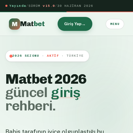
Yayında
/
SÜRÜM
v15.0
/
30 HAZİRAN 2026
Mat
bet
M
Giriş Yap
MENU
2026 SEZONU
·
AKTIF
· TÜRKIYE
Matbet 2026
güncel
giriş
rehberi.
Bahis tarafının iyice olgunlaştığı bu