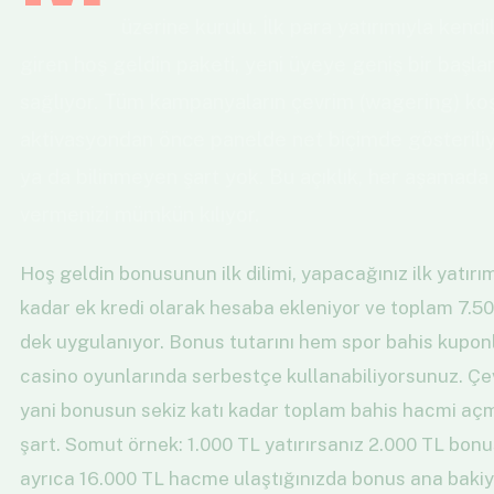
üzerine kurulu. İlk para yatırımıyla kend
giren hoş geldin paketi, yeni üyeye geniş bir başl
sağlıyor. Tüm kampanyaların çevrim (wagering) koş
aktivasyondan önce panelde net biçimde gösteriliy
ya da bilinmeyen şart yok. Bu açıklık, her aşamada b
vermenizi mümkün kılıyor.
Hoş geldin bonusunun ilk dilimi, yapacağınız ilk yatırı
kadar ek kredi olarak hesaba ekleniyor ve toplam 7.500
dek uygulanıyor. Bonus tutarını hem spor bahis kupon
casino oyunlarında serbestçe kullanabiliyorsunuz. Çe
yani bonusun sekiz katı kadar toplam bahis hacmi aç
şart. Somut örnek: 1.000 TL yatırırsanız 2.000 TL bonu
ayrıca 16.000 TL hacme ulaştığınızda bonus ana bakiy