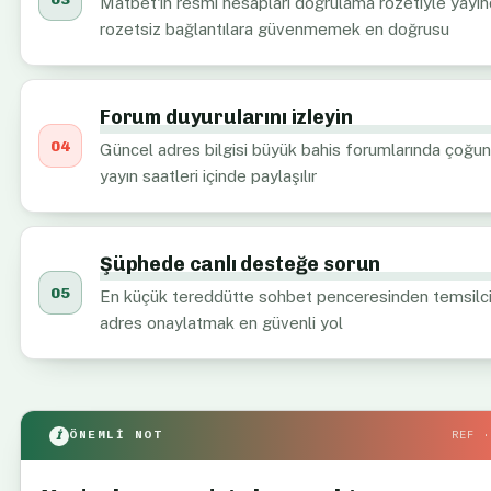
Matbet'in resmi hesapları doğrulama rozetiyle yayın
rozetsiz bağlantılara güvenmemek en doğrusu
Forum duyurularını izleyin
Güncel adres bilgisi büyük bahis forumlarında çoğun
yayın saatleri içinde paylaşılır
Şüphede canlı desteğe sorun
En küçük tereddütte sohbet penceresinden temsilc
adres onaylatmak en güvenli yol
ÖNEMLI NOT
REF ·