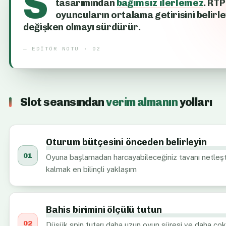
S
tasarımından
bağımsız ilerlemez
. RTP
oyuncuların ortalama getirisini belirl
değişken olmayı sürdürür.
EDITÖR NOTU · 02
Slot seansından
verim almanın
yolları
Oturum bütçesini önceden belirleyin
Oyuna başlamadan harcayabileceğiniz tavanı netleştir
kalmak en bilinçli yaklaşım
Bahis birimini ölçülü tutun
Düşük spin tutarı daha uzun oyun süresi ve daha çok