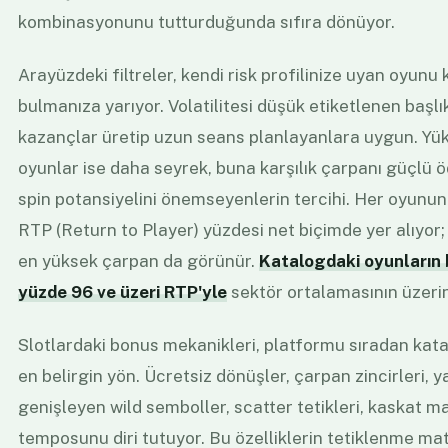
kombinasyonunu tutturduğunda sıfıra dönüyor.
Arayüzdeki filtreler, kendi risk profilinize uyan oyunu
bulmanıza yarıyor. Volatilitesi düşük etiketlenen başl
kazançlar üretip uzun seans planlayanlara uygun. Yüks
oyunlar ise daha seyrek, buna karşılık çarpanı güçlü 
spin potansiyelini önemseyenlerin tercihi. Her oyunun 
RTP (Return to Player) yüzdesi net biçimde yer alıyor; 
en yüksek çarpan da görünür.
Katalogdaki oyunların
yüzde 96 ve üzeri RTP'yle
sektör ortalamasının üzeri
Slotlardaki bonus mekanikleri, platformu sıradan kat
en belirgin yön. Ücretsiz dönüşler, çarpan zincirleri, 
genişleyen wild semboller, scatter tetikleri, kaskat 
temposunu diri tutuyor. Bu özelliklerin tetiklenme m