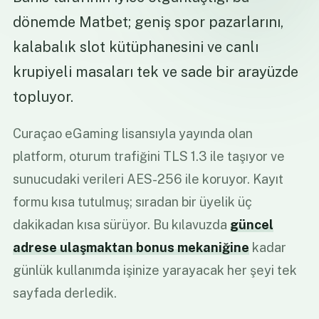
dönemde Matbet; geniş spor pazarlarını,
kalabalık slot kütüphanesini ve canlı
krupiyeli masaları tek ve sade bir arayüzde
topluyor.
Curaçao eGaming lisansıyla yayında olan
platform, oturum trafiğini TLS 1.3 ile taşıyor ve
sunucudaki verileri AES-256 ile koruyor. Kayıt
formu kısa tutulmuş; sıradan bir üyelik üç
dakikadan kısa sürüyor. Bu kılavuzda
güncel
adrese ulaşmaktan bonus mekaniğine
kadar
günlük kullanımda işinize yarayacak her şeyi tek
sayfada derledik.