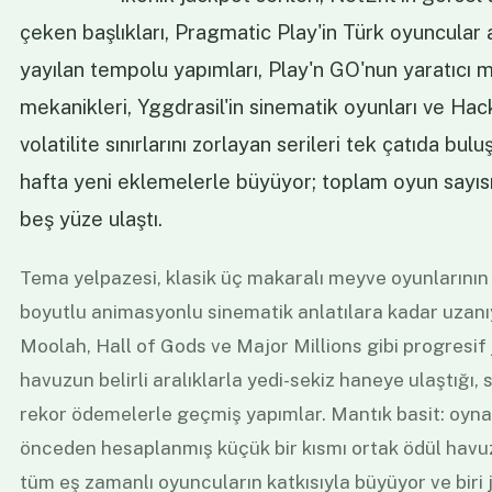
çeken başlıkları, Pragmatic Play'in Türk oyuncular 
yayılan tempolu yapımları, Play'n GO'nun yaratıcı 
mekanikleri, Yggdrasil'in sinematik oyunları ve Ha
volatilite sınırlarını zorlayan serileri tek çatıda bul
hafta yeni eklemelerle büyüyor; toplam oyun sayısı
beş yüze ulaştı.
Tema yelpazesi, klasik üç makaralı meyve oyunlarının
boyutlu animasyonlu sinematik anlatılara kadar uzan
Moolah, Hall of Gods ve Major Millions gibi progresif j
havuzun belirli aralıklarla yedi-sekiz haneye ulaştığı, 
rekor ödemelerle geçmiş yapımlar. Mantık basit: oyn
önceden hesaplanmış küçük bir kısmı ortak ödül havu
tüm eş zamanlı oyuncuların katkısıyla büyüyor ve biri