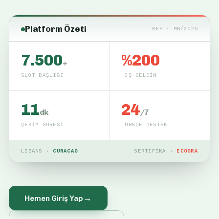
Platform Özeti
REF · MB/2026
7.500
%200
+
SLOT BAŞLIĞI
HOŞ GELDIN
11
24
dk
/7
ÇEKIM SÜRESI
TÜRKÇE DESTEK
LISANS ·
CURACAO
SERTIFIKA ·
ECOGRA
Hemen Giriş Yap