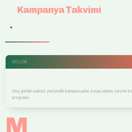
Bonus Sistemi
ve
Kampanya Takvimi
KAMPANYALAR
BÖLÜM
Bonus Rehberi
Hoş geldin paketi, periyodik kampanyalar, kayıp iadesi, çevrim ko
programı.
M
atbet promosyon tarafı, yeni kayıtlı oy
üyeye kadar her katmanı kapsayan kade