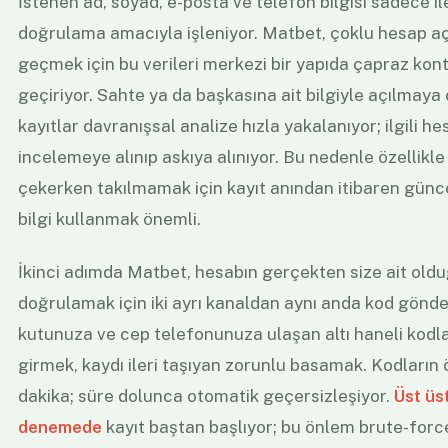
İstenen ad, soyad, e-posta ve telefon bilgisi sadece il
doğrulama amacıyla işleniyor. Matbet, çoklu hesap aç
geçmek için bu verileri merkezi bir yapıda çapraz kon
geçiriyor. Sahte ya da başkasına ait bilgiyle açılmaya 
kayıtlar davranışsal analize hızla yakalanıyor; ilgili h
incelemeye alınıp askıya alınıyor. Bu nedenle özellikle 
çekerken takılmamak için kayıt anından itibaren günc
bilgi kullanmak önemli.
İkinci adımda Matbet, hesabın gerçekten size ait old
doğrulamak için iki ayrı kanaldan aynı anda kod gönde
kutunuza ve cep telefonunuza ulaşan altı haneli kodla
girmek, kaydı ileri taşıyan zorunlu basamak. Kodların
dakika; süre dolunca otomatik geçersizleşiyor.
Üst üst
denemede
kayıt baştan başlıyor; bu önlem brute-forc