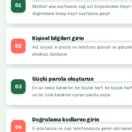
Matbet ana sayfasının sağ üst köşesindeki Kayıt 
düğmesine basıp kayıt sayfasına geçin
Kişisel bilgileri girin
Ad, soyad, e-posta ve telefonu güncel ve gerçek 
eksiksiz doldurun
Güçlü parola oluşturun
En az sekiz karakter; bir büyük harf, bir küçük harf
ve bir özel karakter içeren parola seçin
Doğrulama kodlarını girin
E-postanıza ve cep telefonunuza gelen altı haneli