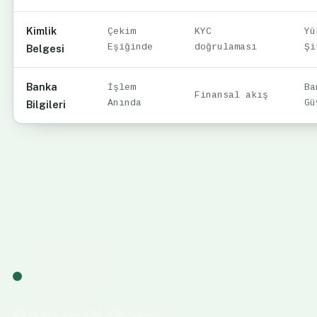
Kimlik
Çekim
KYC
Yü
Eşiğinde
doğrulaması
Şi
Belgesi
Banka
İşlem
Ba
Finansal akış
Anında
Gü
Bilgileri
04