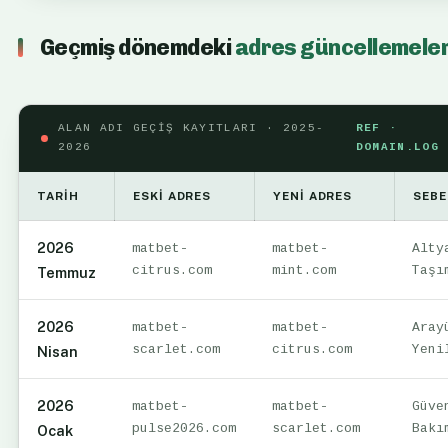
Geçmiş dönemdeki
adres güncellemeler
ALAN ADI GEÇIŞ KAYITLARI · 2025-
REF ·
2026
DOMAIN.LOG
TARIH
ESKI ADRES
YENI ADRES
SEBE
2026
matbet-
matbet-
Alty
citrus.com
mint.com
Taşı
Temmuz
2026
matbet-
matbet-
Aray
scarlet.com
citrus.com
Yeni
Nisan
2026
matbet-
matbet-
Güve
pulse2026.com
scarlet.com
Bakı
Ocak