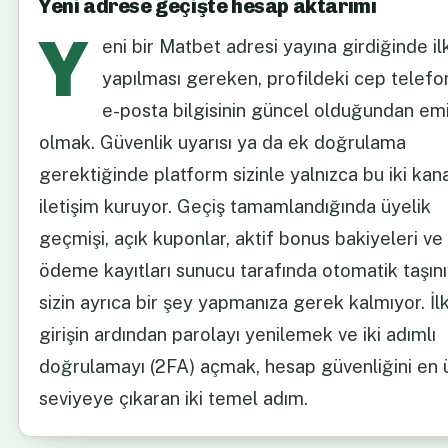
Yeni adrese geçişte hesap aktarımı
Y
eni bir Matbet adresi yayına girdiğinde il
yapılması gereken, profildeki cep telefo
e-posta bilgisinin güncel olduğundan em
olmak. Güvenlik uyarısı ya da ek doğrulama
gerektiğinde platform sizinle yalnızca bu iki kan
iletişim kuruyor. Geçiş tamamlandığında üyelik
geçmişi, açık kuponlar, aktif bonus bakiyeleri ve
ödeme kayıtları sunucu tarafında otomatik taşını
sizin ayrıca bir şey yapmanıza gerek kalmıyor. İl
girişin ardından parolayı yenilemek ve iki adımlı
doğrulamayı (2FA) açmak, hesap güvenliğini en 
seviyeye çıkaran iki temel adım.