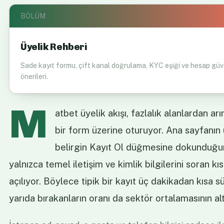
BÖLÜM
Üyelik Rehberi
Sade kayıt formu, çift kanal doğrulama, KYC eşiği ve hesap güv
önerileri.
M
atbet üyelik akışı, fazlalık alanlardan arı
bir form üzerine oturuyor. Ana sayfanın
belirgin Kayıt Ol düğmesine dokunduğ
yalnızca temel iletişim ve kimlik bilgilerini soran kı
açılıyor. Böylece tipik bir kayıt üç dakikadan kısa 
yarıda bırakanların oranı da sektör ortalamasının alt