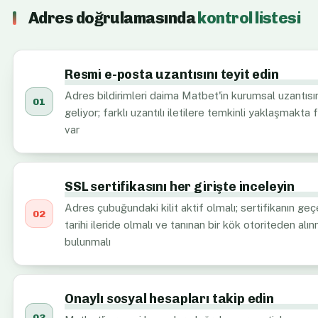
Adres doğrulamasında
kontrol listesi
Resmi e-posta uzantısını teyit edin
Adres bildirimleri daima Matbet'in kurumsal uzantıs
geliyor; farklı uzantılı iletilere temkinli yaklaşmakta
var
SSL sertifikasını her girişte inceleyin
Adres çubuğundaki kilit aktif olmalı; sertifikanın geçe
tarihi ileride olmalı ve tanınan bir kök otoriteden alın
bulunmalı
Onaylı sosyal hesapları takip edin