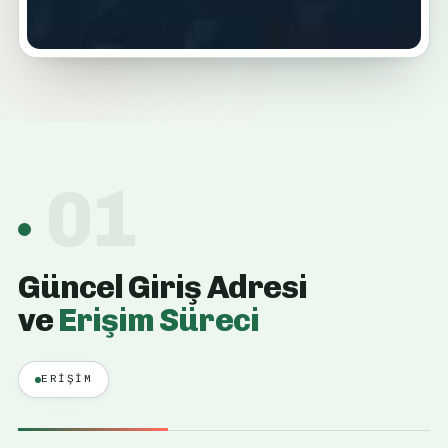
01
Güncel Giriş Adresi
ve
Erişim Süreci
ERIŞIM