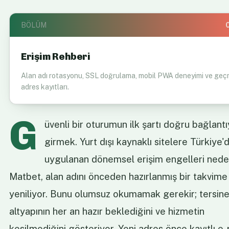
BÖLÜM
0
Erişim Rehberi
Alan adı rotasyonu, SSL doğrulama, mobil PWA deneyimi ve geç
adres kayıtları.
G
üvenli bir oturumun ilk şartı doğru bağlant
girmek. Yurt dışı kaynaklı sitelere Türkiye'
uygulanan dönemsel erişim engelleri nede
Matbet, alan adını önceden hazırlanmış bir takvime
yeniliyor. Bunu olumsuz okumamak gerekir; tersin
altyapının her an hazır beklediğini ve hizmetin
kesilmediğini gösteriyor. Yeni adres önce kayıtlı e