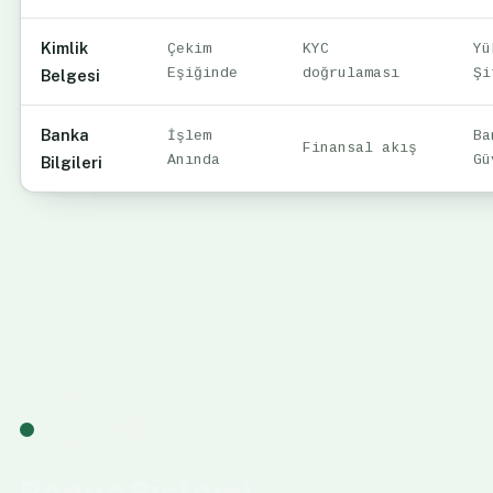
Kimlik
Çekim
KYC
Yü
Eşiğinde
doğrulaması
Şi
Belgesi
Banka
İşlem
Ba
Finansal akış
Anında
Gü
Bilgileri
04