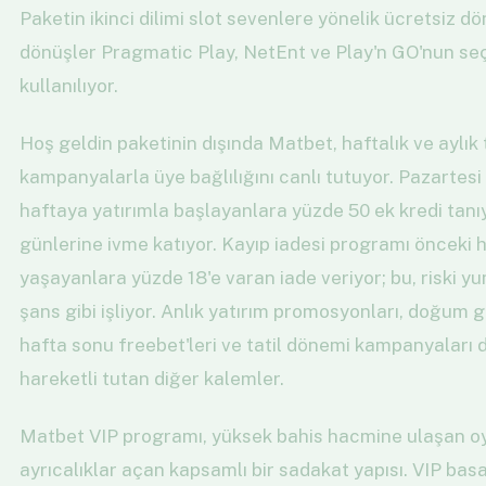
Paketin ikinci dilimi slot sevenlere yönelik ücretsiz d
dönüşler Pragmatic Play, NetEnt ve Play'n GO'nun seç
kullanılıyor.
Hoş geldin paketinin dışında Matbet, haftalık ve aylık
kampanyalarla üye bağlılığını canlı tutuyor. Pazartesi
haftaya yatırımla başlayanlara yüzde 50 ek kredi tanıy
günlerine ivme katıyor. Kayıp iadesi programı önceki 
yaşayanlara yüzde 18'e varan iade veriyor; bu, riski yu
şans gibi işliyor. Anlık yatırım promosyonları, doğum g
hafta sonu freebet'leri ve tatil dönemi kampanyaları 
hareketli tutan diğer kalemler.
Matbet VIP programı, yüksek bahis hacmine ulaşan oy
ayrıcalıklar açan kapsamlı bir sadakat yapısı. VIP ba