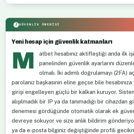
GÜVENLIK ÖNERISI
Yeni hesap için güvenlik katmanları
M
atbet hesabınız aktifleştiği anda ilk işi
panelinden güvenlik ayarlarını düzen
olmalı. İki adımlı doğrulamayı (2FA) 
parolanız başkasının eline geçse bile hesabınıza 
girişi engelleyen güçlü bir kalkan kuruyor. Siste
alışılmadık bir IP ya da tanımadığı bir cihazdan gi
denemesi gördüğünde otomatik olarak ek güvenl
devreye sokuyor ve size anlık bildirim gönderiyo
ya da e-posta bilginiz değiştiğinde profili geci