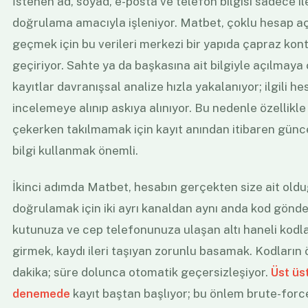
İstenen ad, soyad, e-posta ve telefon bilgisi sadece il
doğrulama amacıyla işleniyor. Matbet, çoklu hesap aç
geçmek için bu verileri merkezi bir yapıda çapraz kon
geçiriyor. Sahte ya da başkasına ait bilgiyle açılmaya 
kayıtlar davranışsal analize hızla yakalanıyor; ilgili h
incelemeye alınıp askıya alınıyor. Bu nedenle özellikle 
çekerken takılmamak için kayıt anından itibaren günc
bilgi kullanmak önemli.
İkinci adımda Matbet, hesabın gerçekten size ait old
doğrulamak için iki ayrı kanaldan aynı anda kod gönde
kutunuza ve cep telefonunuza ulaşan altı haneli kodla
girmek, kaydı ileri taşıyan zorunlu basamak. Kodların
dakika; süre dolunca otomatik geçersizleşiyor.
Üst üst
denemede
kayıt baştan başlıyor; bu önlem brute-forc