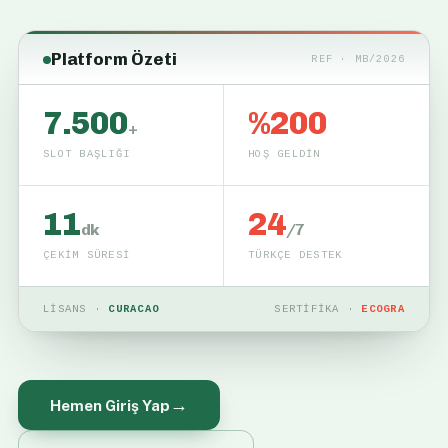
Platform Özeti
REF · MB/2026
7.500
%200
+
SLOT BAŞLIĞI
HOŞ GELDIN
11
24
dk
/7
ÇEKIM SÜRESI
TÜRKÇE DESTEK
LISANS ·
CURACAO
SERTIFIKA ·
ECOGRA
Hemen Giriş Yap