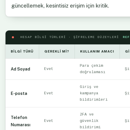
güncellemek, kesintisiz erişim için kritik.
HESAP BILGI TÜRLERI · ŞIFRELEME DÜZEYLERI
REF
BILGI TÜRÜ
GEREKLI MI?
KULLANIM AMACI
GI
Para çekim
Ad Soyad
Evet
Şi
doğrulaması
Giriş ve
E-posta
Evet
kampanya
Şi
bildirimleri
2FA ve
Telefon
Evet
güvenlik
Şi
Numarası
bildirimi