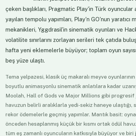
çeken başlıkları, Pragmatic Play'in Türk oyuncular 
yayılan tempolu yapımları, Play'n GO'nun yaratıcı 
mekanikleri, Yggdrasil'in sinematik oyunları ve Ha
volatilite sınırlarını zorlayan serileri tek çatıda bul
hafta yeni eklemelerle büyüyor; toplam oyun sayısı
beş yüze ulaştı.
Tema yelpazesi, klasik üç makaralı meyve oyunlarının
boyutlu animasyonlu sinematik anlatılara kadar uzan
Moolah, Hall of Gods ve Major Millions gibi progresif j
havuzun belirli aralıklarla yedi-sekiz haneye ulaştığı, 
rekor ödemelerle geçmiş yapımlar. Mantık basit: oyn
önceden hesaplanmış küçük bir kısmı ortak ödül havu
tüm eş zamanlı oyuncuların katkısıyla büyüyor ve biri