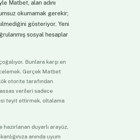
le Matbet, alan adını
olumsuz okumamak gerekir;
silmediğini gösteriyor. Yeni
oğrulanmış sosyal hesaplar
çoğalıyor. Bunlara karşı en
 incelemek. Gerçek Matbet
kök otorite tarafından
hassas verileri sadece
i teyit ettirmek, oltalama
 hazırlanan duyarlı arayüz,
şkanlığınıza anında uyum