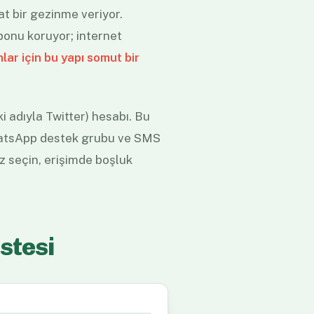
hat bir gezinme veriyor.
uponu koruyor; internet
nlar için bu yapı somut bir
i adıyla Twitter) hesabı. Bu
 WhatsApp destek grubu ve SMS
iz seçin, erişimde boşluk
istesi