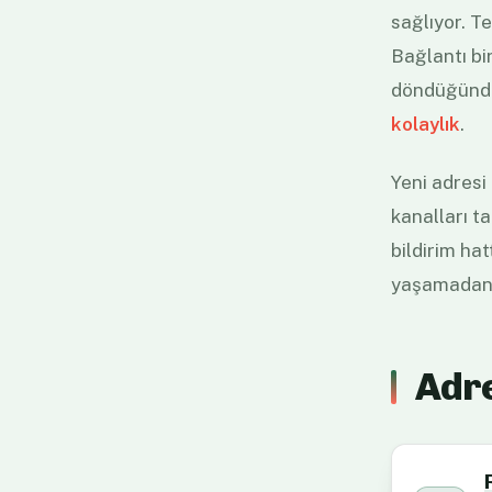
sağlıyor. Te
Bağlantı bi
döndüğünde 
kolaylık
.
Yeni adresi
kanalları t
bildirim ha
yaşamadan 
Adr