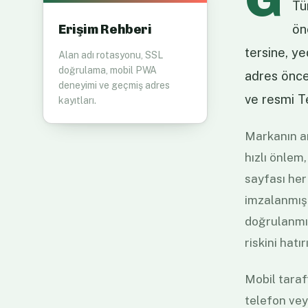
Tü
Erişim Rehberi
ön
tersine, ye
Alan adı rotasyonu, SSL
doğrulama, mobil PWA
adres önce
deneyimi ve geçmiş adres
ve resmi T
kayıtları.
Markanın ar
hızlı önlem
sayfası her
imzalanmış
doğrulanmış
riskini hatır
Mobil taraf
telefon vey