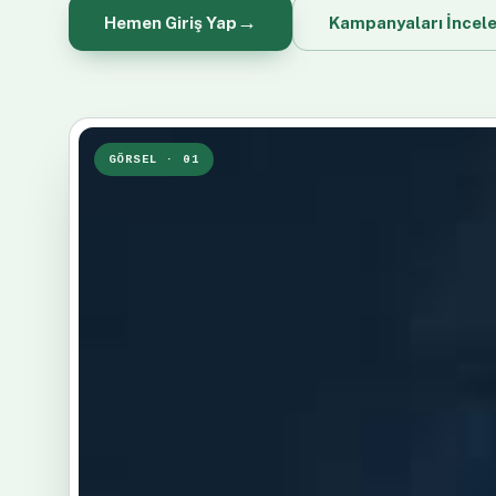
Hemen Giriş Yap
Kampanyaları İncel
GÖRSEL · 01